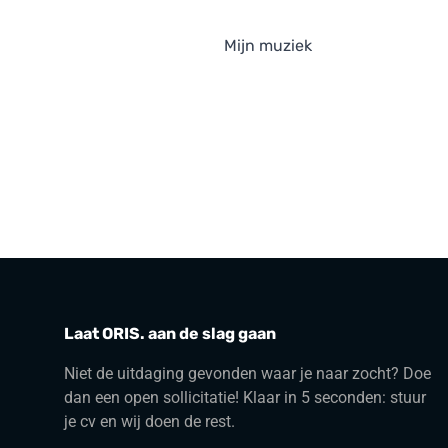
Mijn muziek
Laat ORIS. aan de slag gaan
Niet de uitdaging gevonden waar je naar zocht? Doe
dan een open sollicitatie! Klaar in 5 seconden: stuur
je cv en wij doen de rest.