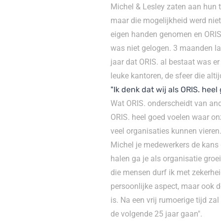
Michel & Lesley zaten aan hun to
maar die mogelijkheid werd niet
eigen handen genomen en ORIS. o
was niet gelogen. 3 maanden lat
jaar dat ORIS. al bestaat was e
leuke kantoren, de sfeer die altij
"Ik denk dat wij als ORIS. he
Wat ORIS. onderscheidt van ander
ORIS. heel goed voelen waar onz
veel organisaties kunnen vieren
Michel je medewerkers de kans g
halen ga je als organisatie gro
die mensen durf ik met zekerhei
persoonlijke aspect, maar ook d
is. Na een vrij rumoerige tijd za
de volgende 25 jaar gaan".