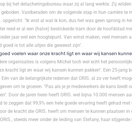
p bij het detacheringsbureau waar zij al lang werkte. Zij wilden v
 geboden. Vastberaden om de volgende stap in hun carrière te m
pgericht. "Ik wist al wat ik kon, dus het was geen sprong in het
er reed er al een (halve) bestickerde tram door de hoofdstad me
r ieder jaar wel een hoogtepunt. Van winst maken, veel mensen a
d goed is tot alle uitjes die geweest zijn".
el goed voelen waar onze kracht ligt en waar wij kansen kunn
e organisaties is volgens Michel toch wel echt het persoonlijke 
e kracht ligt en waar wij kansen kunnen pakken". Een 25-jarig be
. Eén van de belangrijkste redenen dat ORIS. al zo ver heeft mo
even om te groeien. "Pas als je je medewerkers de kans biedt o
eien". Door de jaren heen heeft ORIS. wel bijna 10.000 mensen aa
d te zeggen dat 99,9% een hele goede ervaring heeft gehad met O
oor de kracht die ORIS. heeft om mensen te kunnen plaatsen in e
l ORIS., steeds meer onder de leiding van Stefany, haar stijgende 